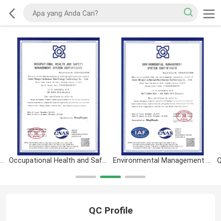
Management System Certificate
Occupational Health and Safety Management System Certificate
Environmental Management System Certificate
QC Profile