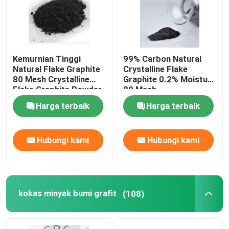
Kemurnian Tinggi
99% Carbon Natural
Natural Flake Graphite
Crystalline Flake
80 Mesh Crystalline
Graphite 0.2% Moisture
Flake Graphite Powder
80 Mesh
400 Mesh 1000 Mesh
Harga terbaik
Harga terbaik
Hubungi kami
Hubungi kami
Rumah
kokas minyak bumi grafit
Produk
(108)
Tentang kami