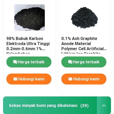
kokas minyak bumi grafit
bahan anoda grafit
98% Bubuk Karbon
0.1% Ash Graphite
Elektroda Ultra Tinggi
Anode Material
kokas minyak bumi yang dikalsinasi
0.2mm-0.6mm 1%
Polymer Cell Artificial
Kelembaban
Lithium Ion Graphite
Grafit Kemurnian Tinggi
Harga terbaik
Harga terbaik
Bubuk Grafit yang Dapat Diperluas
Hubungi kami
Hubungi kami
Gulungan Foil Grafit
kokas minyak bumi yang dikalsinasi
(39)
Grafit Bulat