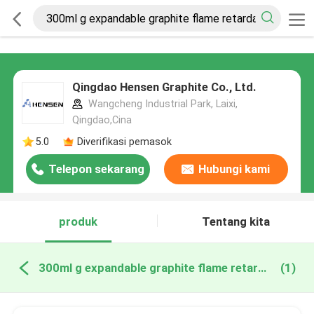
Qingdao Hensen Graphite Co., Ltd.
Wangcheng Industrial Park, Laixi,
Qingdao,Cina
5.0
Diverifikasi pemasok
Telepon sekarang
Hubungi kami
produk
Tentang kita
300ml g expandable graphite flame retardant pembuatan online
(1)