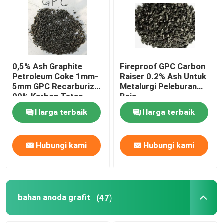
Tur Pabrik
Kontrol kualitas
0,5% Ash Graphite
Fireproof GPC Carbon
Petroleum Coke 1mm-
Raiser 0.2% Ash Untuk
5mm GPC Recarburizer
Metalurgi Peleburan
Hubungi kami
99% Karbon Tetap
Baja
Harga terbaik
Harga terbaik
Berita
Hubungi kami
Hubungi kami
kasus
Bahan Baku Grafit
bahan anoda grafit
(47)
Grafit Serpihan Alami