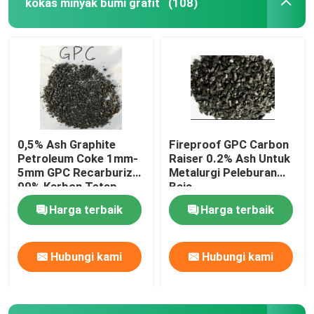
kokas minyak bumi grafit
(108)
Bubuk Grafit Mikronisasi
desofin
Agen Pelepas Grafit
0,5% Ash Graphite
Fireproof GPC Carbon
Petroleum Coke 1mm-
Raiser 0.2% Ash Untuk
cetakan grafit
5mm GPC Recarburizer
Metalurgi Peleburan
99% Karbon Tetap
Baja
Harga terbaik
Harga terbaik
Bubuk Grafit Amorf
Bubuk Grafit Sintetis
Hubungi kami
Hubungi kami
Pengangkat Karbon