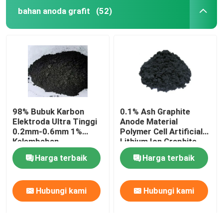
bahan anoda grafit
(52)
Silikon Karbida
Layanan Pengolahan Tol
98% Bubuk Karbon
0.1% Ash Graphite
Elektroda Ultra Tinggi
Anode Material
0.2mm-0.6mm 1%
Polymer Cell Artificial
Kelembaban
Lithium Ion Graphite
Harga terbaik
Harga terbaik
Hubungi kami
Hubungi kami