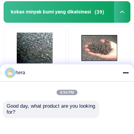
kokas minyak bumi yang dikalsinasi
(39)
BPK Rendah Sulfur
Metalurgi 8500j Kokas
hera
Petroleum Coke
Minyak Bumi
Nitrogen Rendah 0,5%
Terkalsinasi 0-1mm
Abu 0,5% Kelembaban
Kokas Minyak Bumi
6:54 PM
Sulfur Rendah
Harga terbaik
Harga terbaik
Good day, what product are you looking 
for?
Hubungi kami
Hubungi kami