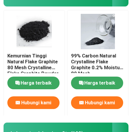
kokas minyak bumi grafit
bahan anoda grafit
kokas minyak bumi yang dikalsinasi
Kemurnian Tinggi
99% Carbon Natural
Natural Flake Graphite
Crystalline Flake
80 Mesh Crystalline
Graphite 0.2% Moisture
Grafit Kemurnian Tinggi
Flake Graphite Powder
80 Mesh
400 Mesh 1000 Mesh
Harga terbaik
Harga terbaik
Bubuk Grafit yang Dapat Diperluas
Hubungi kami
Hubungi kami
Gulungan Foil Grafit
Grafit Bulat