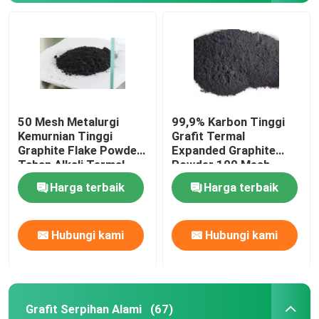
Tur Pabrik
Kontrol kualitas
50 Mesh Metalurgi
99,9% Karbon Tinggi
Hubungi kami
Kemurnian Tinggi
Grafit Termal
Graphite Flake Powder
Expanded Graphite
Tahan Alkali Termal
Powder 100 Mesh
Berita
Harga terbaik
Harga terbaik
kasus
Hubungi kami
Hubungi kami
Bahan Baku Grafit
Grafit Serpihan Alami
(67)
Grafit Serpihan Alami