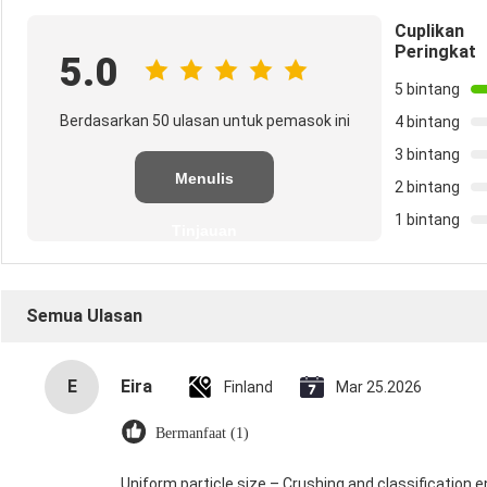
Cuplikan
Peringkat
5.0
5 bintang
Berdasarkan 50 ulasan untuk pemasok ini
4 bintang
3 bintang
Menulis
2 bintang
1 bintang
Tinjauan
Semua Ulasan
E
Eira
Finland
Mar 25.2026
Bermanfaat (1)
Uniform particle size – Crushing and classification e