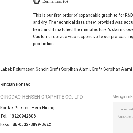
Bermanfaat (6)
This is our first order of expandable graphite for R
and dry. The technical data sheet provided was accu
heat, and it matched the manufacturer's claim closel
Customer service was responsive to our pre-sale inqui
production.
,
Label:
Pelumasan Sendiri Grafit Serpihan Alami
Grafit Serpihan Alam
Rincian kontak
QINGDAO HENSEN GRAPHITE CO., LTD.
Mengirimk
Kontak Person:
Hera Huang
Tel:
13220942308
Faks:
86-0532-8099-3622