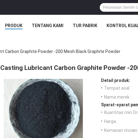
PRODUK
TENTANG KAMI
TUR PABRIK
KONTROL KUAL
ant Carbon Graphite Powder -200 Mesh Black Graphite Powder
Casting Lubricant Carbon Graphite Powder -2
Detail produk:
Tempat asal:
Nama merek:
Syarat-syarat pe
Kuantitas min Or
Harga:
Kemasan rincian: