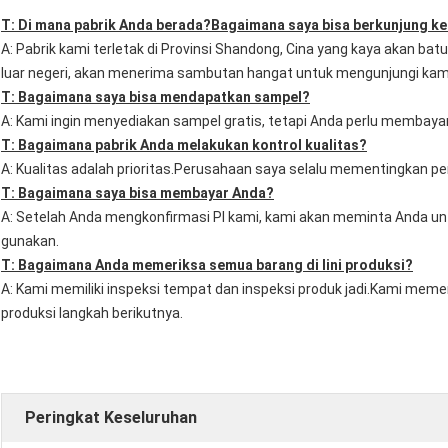
T: Di mana pabrik Anda berada?Bagaimana saya bisa berkunjung ke
A: Pabrik kami terletak di Provinsi Shandong, Cina yang kaya akan bat
luar negeri, akan menerima sambutan hangat untuk mengunjungi kam
T: Bagaimana saya bisa mendapatkan sampel?
A: Kami ingin menyediakan sampel gratis, tetapi Anda perlu membayar
T: Bagaimana pabrik Anda melakukan kontrol kualitas?
A: Kualitas adalah prioritas.Perusahaan saya selalu mementingkan peng
T: Bagaimana saya bisa membayar Anda?
A: Setelah Anda mengkonfirmasi PI kami, kami akan meminta Anda un
gunakan.
T: Bagaimana Anda memeriksa semua barang di lini produksi?
A: Kami memiliki inspeksi tempat dan inspeksi produk jadi.Kami mem
produksi langkah berikutnya.
Peringkat Keseluruhan