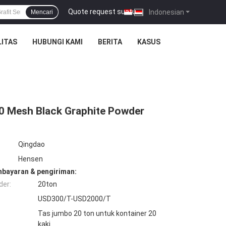
Quote request suatu
|
Indonesian
Mencari
ITAS
HUBUNGI KAMI
BERITA
KASUS
00 Mesh Black Graphite Powder
Qingdao
Hensen
mbayaran & pengiriman:
der:
20ton
USD300/T-USD2000/T
Tas jumbo 20 ton untuk kontainer 20
kaki