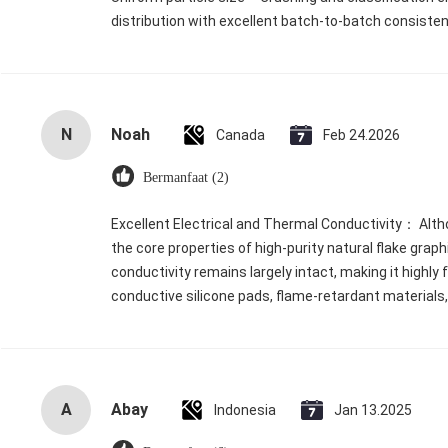
distribution with excellent batch‑to‑batch consisten
N
Noah
Canada
Feb 24.2026
Bermanfaat (2)
Excellent Electrical and Thermal Conductivity： Althou
the core properties of high-purity natural flake graph
conductivity remains largely intact, making it highly 
conductive silicone pads, flame-retardant materials
A
Abay
Indonesia
Jan 13.2025