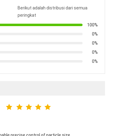
Berikut adalah distribusi dari semua
peringkat
100%
0%
0%
0%
0%
nable precise control of particle size