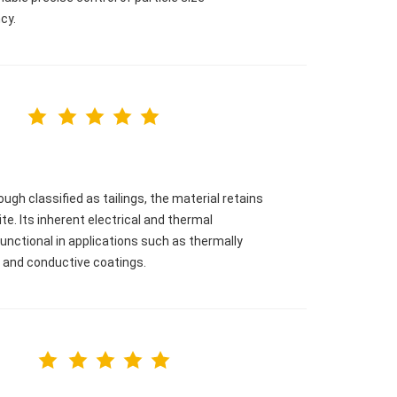
cy.
gh classified as tailings, the material retains
ite. Its inherent electrical and thermal
functional in applications such as thermally
, and conductive coatings.