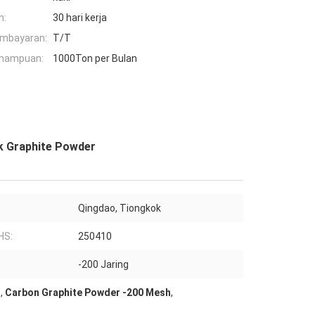
n:
30 hari kerja
embayaran:
T/T
mampuan:
1000Ton per Bulan
k Graphite Powder
Qingdao, Tiongkok
HS:
250410
-200 Jaring
r
,
Carbon Graphite Powder -200 Mesh
,