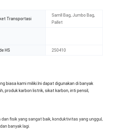
Samll Bag, Jumbo Bag,
ket Transportasi
Pallet
de HS
250410
g biasa kami miliki.Ini dapat digunakan di banyak
roduk karbon listrik, sikat karbon, inti pensil,
ia dan fisik yang sangat baik, konduktivitas yang unggul,
 dan banyak lagi.