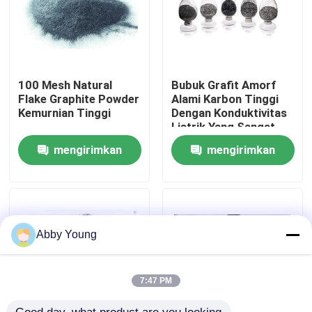
Tur Pabrik
Kontrol kualitas
100 Mesh Natural
Bubuk Grafit Amorf
Flake Graphite Powder
Alami Karbon Tinggi
Kemurnian Tinggi
Dengan Konduktivitas
Listrik Yang Sangat
Hubungi kami
Baik
mengirimkan
mengirimkan
Berita
permintaan
permintaan
kasus
Abby Young
Bahan Baku Grafit
7:47 PM
Grafit Serpihan Alami