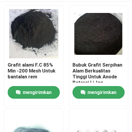
Grafit alami F.C 85%
Bubuk Grafit Serpihan
Min -200 Mesh Untuk
Alam Berkualitas
bantalan rem
Tinggi Untuk Anode
Baterai Li-Ion
mengirimkan
mengirimkan
Rumah
permintaan
permintaan
Produk
Tentang kami