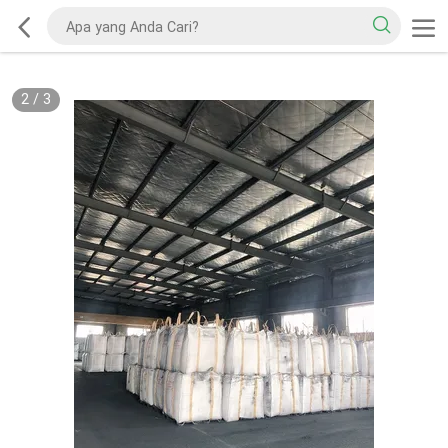
2
/
3