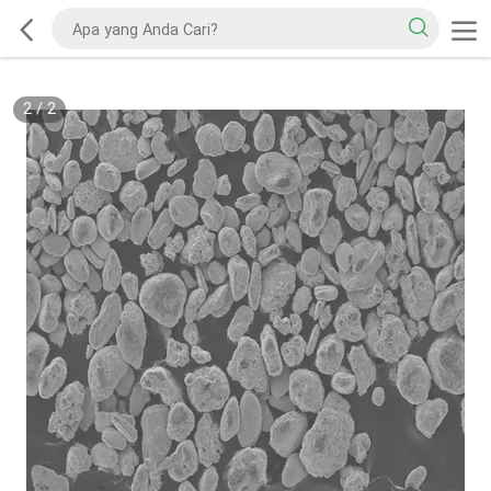
2
/
2