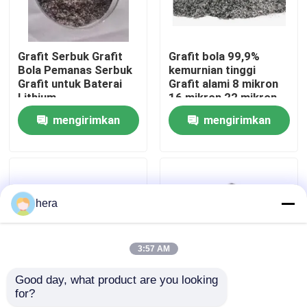
Tur Pabrik
Grafit Serbuk Grafit
Grafit bola 99,9%
Bola Pemanas Serbuk
kemurnian tinggi
Kontrol kualitas
Grafit untuk Baterai
Grafit alami 8 mikron
Lithium
16 mikron 22 mikron
untuk baterai lithium
mengirimkan
mengirimkan
Hubungi kami
permintaan
permintaan
Berita
hera
kasus
3:57 AM
Bahan Baku Grafit
Good day, what product are you looking 
for?
Grafit Bulat Untuk
Grafit Bulat Digunakan
Grafit Serpihan Alami