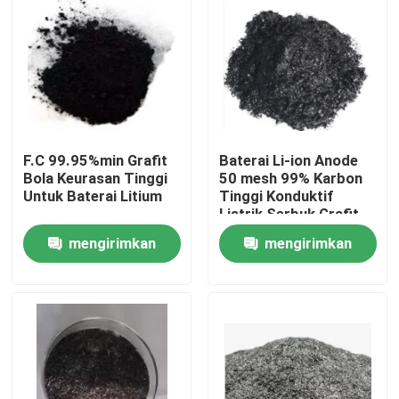
F.C 99.95%min Grafit
Baterai Li-ion Anode
Bola Keurasan Tinggi
50 mesh 99% Karbon
Untuk Baterai Litium
Tinggi Konduktif
Listrik Serbuk Grafit
Bola untuk Pelumas
mengirimkan
mengirimkan
Rumah
permintaan
permintaan
Produk
Tentang kami