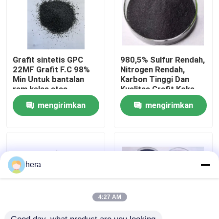
Tur Pabrik
Kontrol kualitas
Grafit sintetis GPC
980,5% Sulfur Rendah,
22MF Grafit F.C 98%
Nitrogen Rendah,
Min Untuk bantalan
Karbon Tinggi Dan
rem kelas atas
Kualitas Grafit Koke
Hubungi kami
Petroleum
mengirimkan
mengirimkan
Berita
permintaan
permintaan
kasus
hera
Bahan Baku Grafit
4:27 AM
Grafit Serpihan Alami