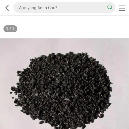
1
/
1