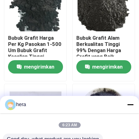
Tur Pabrik
Kontrol kualitas
Bubuk Grafit Harga
Bubuk Grafit Alam
Per Kg Pasokan 1-500
Berkualitas Tinggi
Um Bubuk Grafit
99% Dengan Harga
Keaslian Tinggi
Grafit yang Baik
Hubungi kami
mengirimkan
mengirimkan
Berita
permintaan
permintaan
kasus
hera
Bahan Baku Grafit
6:23 AM
Grafit Serpihan Alami