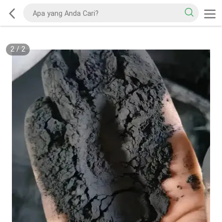
2
/
2