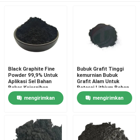
Black Graphite Fine
Bubuk Grafit Tinggi
Powder 99,9% Untuk
kemurnian Bubuk
Aplikasi Sel Bahan
Grafit Alam Untuk
Bakar Kejernihan
Baterai Lithium Bahan
baku anode
mengirimkan
mengirimkan
Rumah
permintaan
permintaan
Produk
Tentang kami