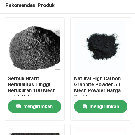
Rekomendasi Produk
Serbuk Grafit
Natural High Carbon
Berkualitas Tinggi
Graphite Powder 50
Berukuran 100 Mesh
Mesh Powder Harga
Rumah
untuk Pelumas
Grafit
mengirimkan
mengirimkan
Produk
permintaan
permintaan
Tentang kami