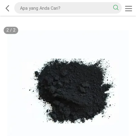
2
/
2