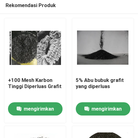
Rekomendasi Produk
+100 Mesh Karbon
5% Abu bubuk grafit
Tinggi Diperluas Grafit
yang diperluas
Rumah
mengirimkan
mengirimkan
Produk
permintaan
permintaan
Tentang kami