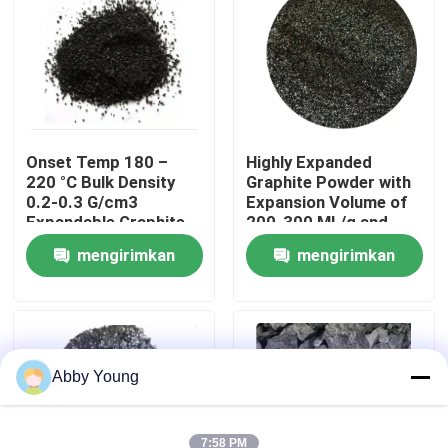
Tur Pabrik
Kontrol kualitas
Onset Temp 180 –
Highly Expanded
220 °C Bulk Density
Graphite Powder with
Hubungi kami
0.2-0.3 G/cm3
Expansion Volume of
Expandable Graphite
200-300 ML/g and
Powder for
Volatile Content ≤4%
Berita
mengirimkan
mengirimkan
Performance
permintaan
permintaan
kasus
Bahan Baku Grafit
Abby Young
Grafit Serpihan Alami
7:58 PM