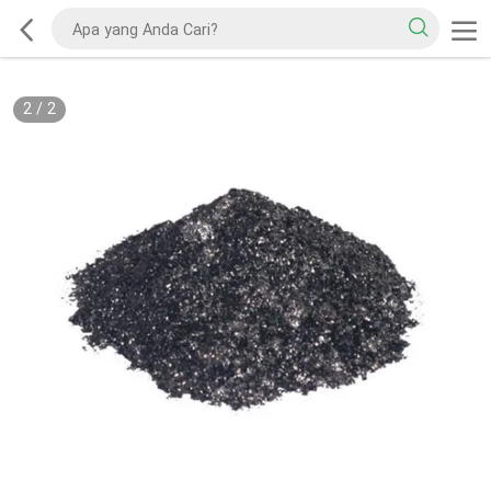
2
/
2